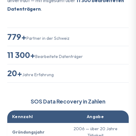
anvertraut — mit insgesamt über
11 300 bearbeiteten
Datenträgern
.
779+
Partner in der Schweiz
11 300+
Bearbeitete Datenträger
20+
Jahre Erfahrung
SOS Data Recovery in Zahlen
Kennzahl
Angabe
2006 — über 20 Jahre
Gründungsjahr
Tätigkeit