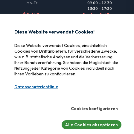
Mo–Fr
09:00 – 12:30
13:30 – 17:30
Notfälle
Rund um die Uhr
NÜTZLICHE LINKS
Diese Website verwendet Cookies!
Rechtliche Informationen
Diese Website verwendet Cookies, einschließlich
Versicherung & Erstattung
Cookies von Drittanbietern, für verschiedene Zwecke,
wie z. B. statistische Analysen und die Verbesserung
Warum SOS Data Recovery
Ihrer Benutzererfahrung. Sie haben die Möglichkeit, die
Cookies verwalten
Nutzung jeder Kategorie von Cookies individuell nach
Ihren Vorlieben zu konfigurieren.
ZERTIFIZIERUNGEN
Datenschutzrichtlinie
Swiss Label
Zertifizierte Schweizer Qualität
Cookies konfigurieren
CyberSafe
Cybersicherheits-Label
Alle Cookies akzeptieren
© 2026 SOS Raid Recovery.
Alle Rechte vorbehalten.