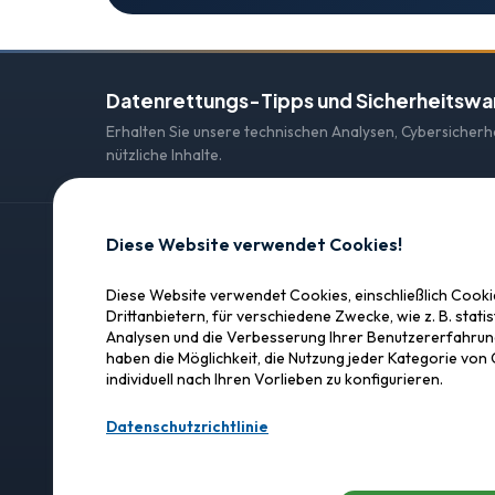
Datenrettungs-Tipps und Sicherheitsw
Erhalten Sie unsere technischen Analysen, Cybersicher
nützliche Inhalte.
Diese Website verwendet Cookies!
KONTAKT
Diese Website verwendet Cookies, einschließlich Cook
SOS Data Recovery
SOS Raid Recovery
Drittanbietern, für verschiedene Zwecke, wie z. B. statis
Analysen und die Verbesserung Ihrer Benutzererfahrung
Lagerhausstrasse 25
Professionelle Datenrettung in
haben die Möglichkeit, die Nutzung jeder Kategorie von
der Schweiz. Vertrauen,
3232 Ins (Anet)
individuell nach Ihren Vorlieben zu konfigurieren.
Präzision, Ergebnisse.
+41 840 440 840
Datenschutzrichtlinie
WhatsApp :
+41 79
info@sos-raid-re