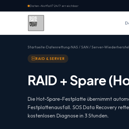
Daten-Notfall? 24/7 erreichbar
D
Startseite
Datenrettung
NAS / SAN / Server-Wiederherste
RAID & SERVER
RAID + Spare (Ho
Die Hot-Spare-Festplatte übernimmt automa
Festplattenausfall. SOS Data Recovery rette
kostenlosen Diagnose in 3 Stunden.