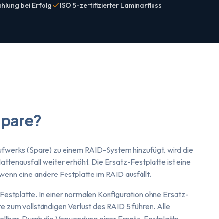
hlung bei Erfolg
ISO 5-zertifizierter Laminarfluss
Spare?
ufwerks (Spare) zu einem RAID-System hinzufügt, wird die
ttenausfall weiter erhöht. Die Ersatz-Festplatte ist eine
 wenn eine andere Festplatte im RAID ausfällt.
en Festplatte. In einer normalen Konfiguration ohne Ersatz-
te zum vollständigen Verlust des RAID 5 führen. Alle
llbar. Durch die Verwendung einer Ersatz-Festplatte