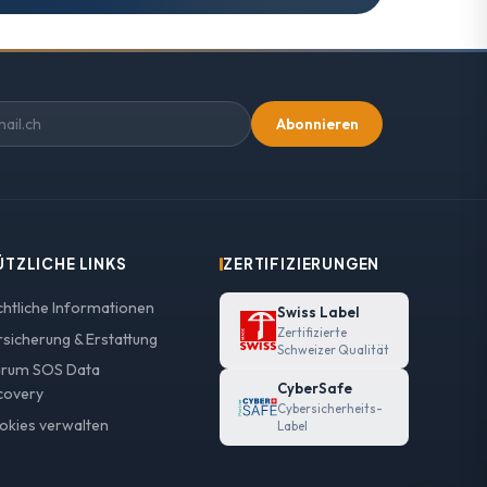
Abonnieren
ÜTZLICHE LINKS
ZERTIFIZIERUNGEN
chtliche Informationen
Swiss Label
Zertifizierte
rsicherung & Erstattung
Schweizer Qualität
rum SOS Data
CyberSafe
covery
Cybersicherheits-
okies verwalten
Label