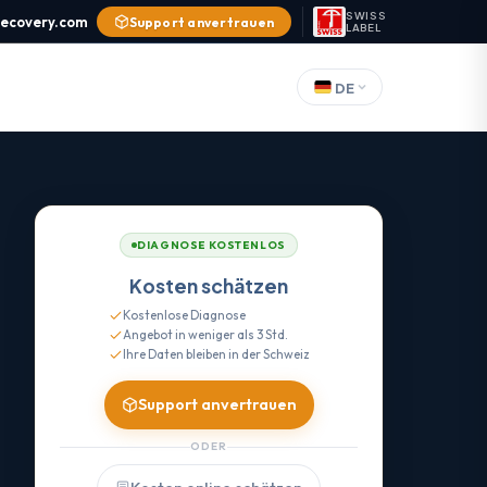
SWISS
recovery.com
Support anvertrauen
LABEL
DE
DIAGNOSE KOSTENLOS
Kosten schätzen
Kostenlose Diagnose
Angebot in weniger als 3 Std.
Ihre Daten bleiben in der Schweiz
Support anvertrauen
ODER