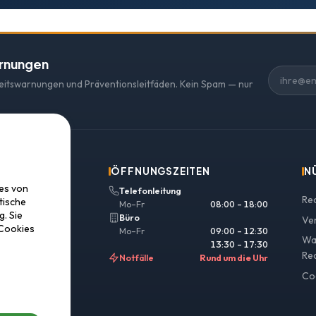
arnungen
heitswarnungen und Präventionsleitfäden. Kein Spam — nur
ÖFFNUNGSZEITEN
N
ies von
Telefonleitung
Re
tische
Mo–Fr
08:00 – 18:00
. Sie
Büro
Ve
 Cookies
Mo–Fr
09:00 – 12:30
Wa
13:30 – 17:30
Re
Notfälle
Rund um die Uhr
Co
 807 04 94
covery.com