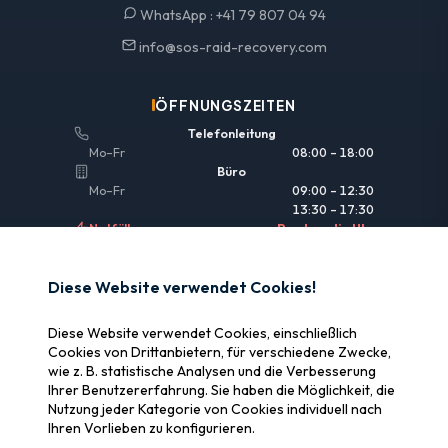
WhatsApp :
+41 79 807 04 94
info@sos-raid-recovery.com
ÖFFNUNGSZEITEN
Telefonleitung
Mo–Fr
08:00 – 18:00
Büro
Mo–Fr
09:00 – 12:30
13:30 – 17:30
Notfälle
Rund um die Uhr
NÜTZLICHE LINKS
Diese Website verwendet Cookies!
Rechtliche Informationen
Diese Website verwendet Cookies, einschließlich
Versicherung & Erstattung
Cookies von Drittanbietern, für verschiedene Zwecke,
wie z. B. statistische Analysen und die Verbesserung
Warum SOS Data Recovery
Ihrer Benutzererfahrung. Sie haben die Möglichkeit, die
Cookies verwalten
Nutzung jeder Kategorie von Cookies individuell nach
Ihren Vorlieben zu konfigurieren.