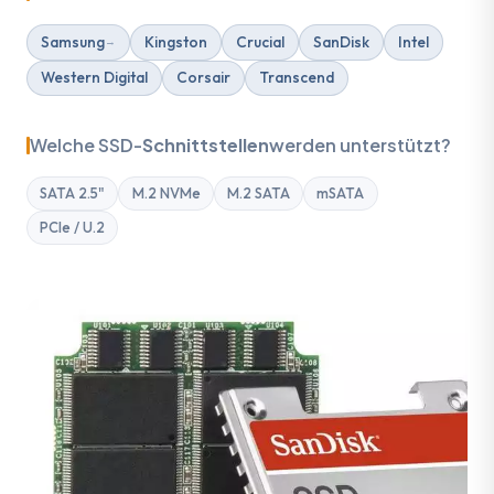
Samsung
Kingston
Crucial
SanDisk
Intel
Western Digital
Corsair
Transcend
Welche SSD-
Schnittstellen
werden unterstützt?
SATA 2.5"
M.2 NVMe
M.2 SATA
mSATA
PCIe / U.2