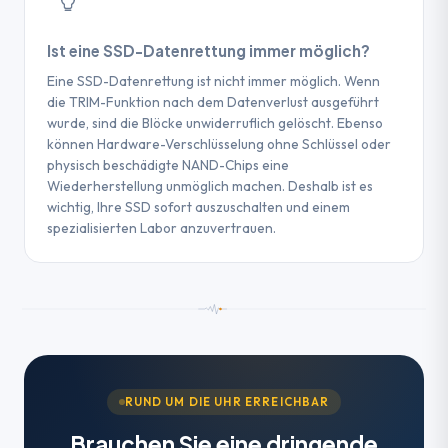
Überspannungen verursachen und einen
bestehenden elektronischen Defekt
Ist eine SSD-Datenrettung immer möglich?
verschlimmern.
Eine SSD-Datenrettung ist nicht immer möglich. Wenn
die TRIM-Funktion nach dem Datenverlust ausgeführt
TIPP
wurde, sind die Blöcke unwiderruflich gelöscht. Ebenso
Im Falle eines SSD-Ausfalls hat es oberste
können Hardware-Verschlüsselung ohne Schlüssel oder
Priorität,
physisch beschädigte NAND-Chips eine
DIE FESTPLATTE NICHT MEHR MIT STROM
Wiederherstellung unmöglich machen. Deshalb ist es
ZU VERSORGEN
wichtig, Ihre SSD sofort auszuschalten und einem
spezialisierten Labor anzuvertrauen.
und sie sofort an ein auf Datenrettung
spezialisiertes Labor zu übergeben. SSDs
verwenden NAND-Flash-Speicher, der im
Gegensatz zu mechanischen HDDs nicht
von den gleichen klassischen
Wiederherstellungstechniken profitiert – ein
frühzeitiges professionelles Eingreifen ist
der entscheidende Faktor für die Sicherung
RUND UM DIE UHR ERREICHBAR
Ihrer Daten.
Brauchen Sie eine dringende