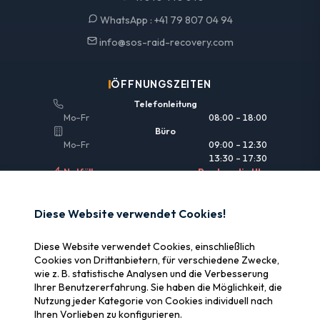
WhatsApp :
+41 79 807 04 94
info@sos-raid-recovery.com
ÖFFNUNGSZEITEN
Telefonleitung
Mo–Fr
08:00 – 18:00
Büro
Mo–Fr
09:00 – 12:30
13:30 – 17:30
Notfälle
Rund um die Uhr
NÜTZLICHE LINKS
Diese Website verwendet Cookies!
Rechtliche Informationen
Diese Website verwendet Cookies, einschließlich
Versicherung & Erstattung
Cookies von Drittanbietern, für verschiedene Zwecke,
wie z. B. statistische Analysen und die Verbesserung
Warum SOS Data Recovery
Ihrer Benutzererfahrung. Sie haben die Möglichkeit, die
Cookies verwalten
Nutzung jeder Kategorie von Cookies individuell nach
Ihren Vorlieben zu konfigurieren.