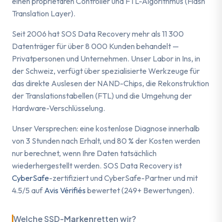
einen proprietären Controller und FTL-Algorithmus (Flash
Translation Layer).
Seit 2006 hat SOS Data Recovery mehr als 11 300
Datenträger für über 8 000 Kunden behandelt —
Privatpersonen und Unternehmen. Unser Labor in Ins, in
der Schweiz, verfügt über spezialisierte Werkzeuge für
das direkte Auslesen der NAND-Chips, die Rekonstruktion
der Translationstabellen (FTL) und die Umgehung der
Hardware-Verschlüsselung.
Unser Versprechen: eine kostenlose Diagnose innerhalb
von 3 Stunden nach Erhalt, und 80 % der Kosten werden
nur berechnet, wenn Ihre Daten tatsächlich
wiederhergestellt werden. SOS Data Recovery ist
CyberSafe
-zertifiziert und CyberSafe-Partner und mit
4.5/5 auf
Avis Vérifiés
bewertet (249+ Bewertungen).
Welche SSD-
Marken
retten wir?