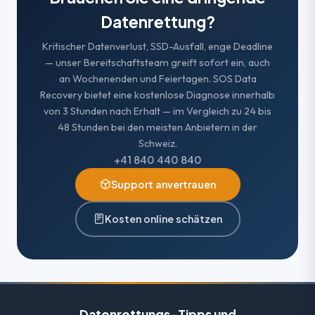
SICHERN SIE REGELMÄSSIG
Datenrettung?
– Wenden Sie die 3-2-1-Regel an: 3 Kopien
Ihrer Daten auf 2 verschiedenen Medien,
Kritischer Datenverlust, SSD-Ausfall, enge Deadline
davon 1 außerhalb des Standorts (Cloud oder
— unser Bereitschaftsteam greift sofort ein, auch
nicht verbundene externe Festplatte).
an Wochenenden und Feiertagen. SOS Data
ÜBERWACHEN SIE DIE VORZEICHEN
Recovery bietet eine kostenlose Diagnose innerhalb
von 3 Stunden nach Erhalt — im Vergleich zu 24 bis
– Unerklärliche Verlangsamungen,
48 Stunden bei den meisten Anbietern in der
beschädigte Dateien oder SMART-
Schweiz.
Fehlermeldungen sind frühe Warnzeichen, die
+41 840 440 840
Sie nicht ignorieren sollten.
WENDEN SIE SICH AN EINEN
Support anvertrauen
ZERTIFIZIERTEN FACHMANN
– Ein Datenrettungslabor verfügt über
Kosten online schätzen
Reinraumumgebungen und spezielle
Hardware-Tools, die der breiten Öffentlichkeit
nicht zugänglich sind.
Datenrettungs-Tipps und