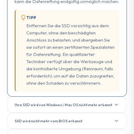
kann die Datenrettung endgültig unmöglich machen.
TIPP
Entfernen Sie die SSD vorsichtig aus dem
Computer, ohne den beschädigten
Anschluss zu belasten, und übergeben Sie
sie sofort an einen zertifizierten Spezialisten
für Datenrettung. Ein qualifizierter
Techniker verfügt über die Werkzeuge und
die kontrollierte Umgebung (Reinraum, falls
erforderlich), um auf die Daten zuzugreifen,
ohne den Schaden zu verschlimmern.
Ihre SSD wird von Windows / Mac OS nicht mehr erkannt
Eine SSD, die vom Betriebssystem nicht erkannt
SSD wird nicht mehr vom BIOS erkannt
wird, kann zwei unterschiedliche Ursachen haben:
Ein SSD, der vom BIOS nicht erkannt wird
, ist ein
Physisches Problem
– Die SSD ist beschädigt