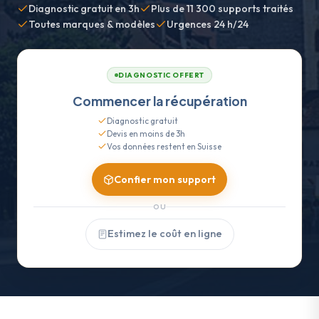
Diagnostic gratuit en 3h
Plus de 11 300 supports traités
Toutes marques & modèles
Urgences 24 h/24
DIAGNOSTIC OFFERT
Commencer la récupération
Diagnostic gratuit
Devis en moins de 3h
Vos données restent en Suisse
Confier mon support
OU
Estimez le coût en ligne