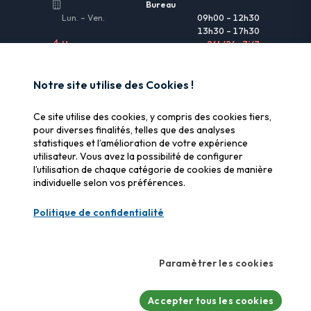
Bureau
Lun. – Ven.
09h00 – 12h30
13h30 – 17h30
Urgences
24h/24 • 7j/7
LIENS UTILES
Notre site utilise des Cookies !
Informations légales
Ce site utilise des cookies, y compris des cookies tiers,
Assurance & remboursement
pour diverses finalités, telles que des analyses
statistiques et l’amélioration de votre expérience
Pourquoi SOS Data Recovery
utilisateur. Vous avez la possibilité de configurer
Gérer les cookies
l’utilisation de chaque catégorie de cookies de manière
individuelle selon vos préférences.
CERTIFICATIONS
Politique de confidentialité
Swiss Label
Qualité suisse certifiée
Paramètrer les cookies
CyberSafe
Label cybersécurité
Accepter tous les cookies